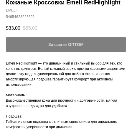
Кожаные Кроссовки Emeli RedHighlight
EMELI
54654623225521
$
33.00
$
65.00
Заказати ОПТОМ
Emeli RedHighlight — это динамичный и стильный выбор для тех, кто
хочет выделяться. Белый кожаный верх с яркими красными акцентами
делает эту модель универсальной для любого стиля, а легкая
амортизирующая подошва гарантирует комфорт при активном
использовании.
Материалы:
Высококачественная кожа для прочности и долговечности, мягкая
внутренняя подкладка для удобства.
Подошва:
Гибкая и легкая подошва с отличным сцеплением для идеального
комфорта и уверенности при движении.